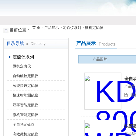
首 页
>
产品展示
>
定硫仪系列
>
微机定硫仪
当前位置：
鹤壁市香蕉视频下载大全仪器仪表有限公司
产品展示
目录导航
Directory
Products
定硫仪系列
产品图片
微机定硫仪
自动触控定硫仪
全自
智能快速定硫仪
产品型号
查
快速智能测硫仪
汉字智能定硫仪
微机智能定硫仪
全自动定硫仪
快速
产品型号
高效微机定硫仪