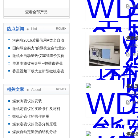
查
查看全部产品
热点新闻
Hot
ROME+
煤炭
河南省2016质量信用A类全自动
产品型号
量热仪
国内综合实力*的微机全自动量热
仪制造企业
查
微机全自动量热仪30%降价实价
出售
华夏南路披黄金甲--鹤壁市香蕉
视频下载大全仪器仪表有限公司
香蕉视频下载大全新型微机定硫
仪 已步入市场
微机
相关文章
About
ROME+
产品型号
煤炭测硫仪的安装
查
微机定硫仪的实验条件及材料
微机定硫仪的操作使用
煤炭定硫仪的仪器分析原理
煤炭自动定硫仪的结构分析
煤炭