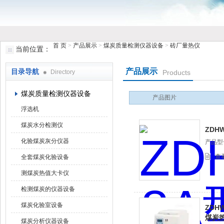
首 页
>
产品展示
>
煤炭质量检测仪器设备
>
砖厂量热仪
当前位置：
鹤壁市香蕉视频下载大全仪器仪表有限公司
产品展示
目录导航
Directory
Products
煤炭质量检测仪器设备
产品图片
浮选机
煤炭水分检测仪
ZDH
化验煤炭灰分仪器
产品型号
查
全套煤炭化验设备
测煤炭热值大卡仪
检测煤炭的仪器设备
煤炭化验室设备
ZDH
煤炭
煤炭分析仪器设备