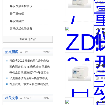
产品型号
煤炭发热量检测仪
查
砖厂量热仪
煤炭测硫仪
其他煤炭化验设备
ZDH
仪
查看全部产品
产品型号
查
热点新闻
Hot
ROME+
河南省2016质量信用A类全自动
ZDH
量热仪
国内综合实力*的微机全自动量热
仪制造企业
产品型号
微机全自动量热仪30%降价实价
出售
查
华夏南路披黄金甲--鹤壁市香蕉
视频下载大全仪器仪表有限公司
香蕉视频下载大全新型微机定硫
仪 已步入市场
相关文章
About
ROME+
ZDH