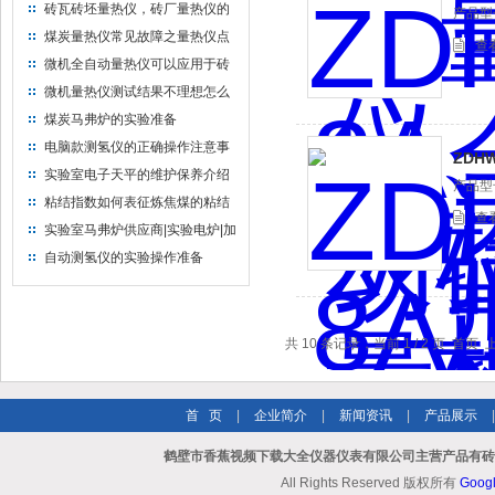
砖瓦砖坯量热仪，砖厂量热仪的
产品型号
性能技术要求
煤炭量热仪常见故障之量热仪点
查
火失败的因素
微机全自动量热仪可以应用于砖
厂的量热仪规格参数有哪些？
微机量热仪测试结果不理想怎么
办?
煤炭马弗炉的实验准备
电脑款测氢仪的正确操作注意事
ZDH
项
实验室电子天平的维护保养介绍
产品型号
粘结指数如何表征炼焦煤的粘结
查
性,气测定原理是什么?
实验室马弗炉供应商|实验电炉|加
热高温马弗炉
自动测氢仪的实验操作准备
共 10 条记录，当前 1 / 2 页 首
首 页
|
企业简介
|
新闻资讯
|
产品展示
鹤壁市香蕉视频下载大全仪器仪表有限公司主营产品有砖厂
All Rights Reserved 版权所有
Goog